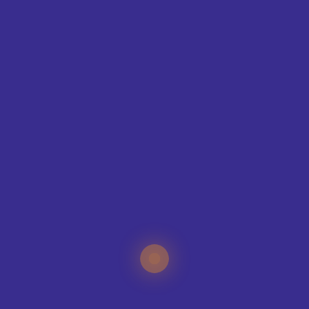
SIZE GUIDE
CONTAC
T
ING
IQUE?